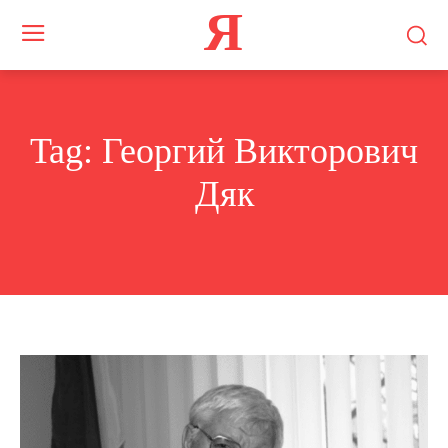
Я
Tag:
Георгий Викторович
Дяк