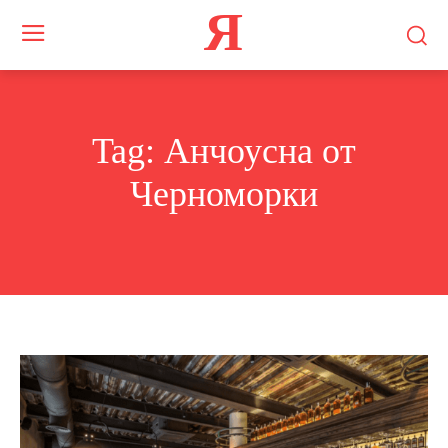
Я
Tag:
Анчоусна от
Черноморки