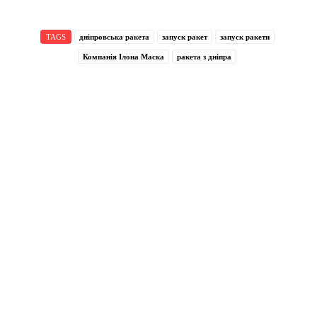
TAGS
дніпровська ракета
запуск ракет
запуск ракети
Компанія Ілона Маска
ракета з дніпра