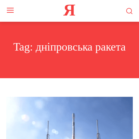
Я
Tag:
дніпровська ракета