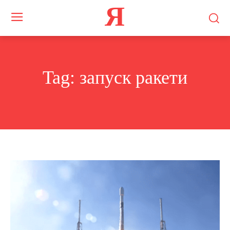
Я
Tag:
запуск ракети