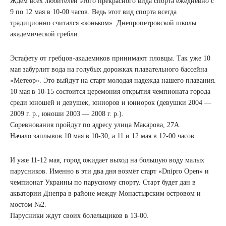
Ждём всех любителей этого прекрасного вида спорта ежедневно с
9 по 12 мая в 10-00 часов. Ведь этот вид спорта всегда
традиционно считался «коньком» Днепропетровской школы
академической гребли.
Эстафету от гребцов-академиков принимают пловцы. Так уже 10
мая забурлит вода на голубых дорожках плавательного бассейна
«Метеор». Это выйдут на старт молодая надежда нашего плавания.
10 мая в 10-15 состоится церемония открытия чемпионата города
среди юношей и девушек, юниоров и юниорок (девушки 2004 —
2009 г. р., юноши 2003 — 2008 г. р.).
Соревнования пройдут по адресу улица Макарова, 27А.
Начало заплывов 10 мая в 10-30, а 11 и 12 мая в 12-00 часов.
И уже 11-12 мая, город ожидает выход на большую воду малых
парусников. Именно в эти два дня возмёт старт «Dnipro Open» и
чемпионат Украины по парусному спорту. Старт будет дан в
акватории Днепра в районе между Монастырским островом и
мостом №2.
Парусники ждут своих болельщиков в 13-00.