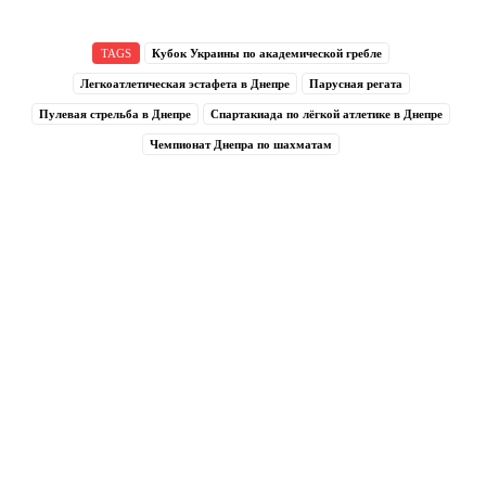
TAGS
Кубок Украины по академической гребле
Легкоатлетическая эстафета в Днепре
Парусная регата
Пулевая стрельба в Днепре
Спартакиада по лёгкой атлетике в Днепре
Чемпионат Днепра по шахматам