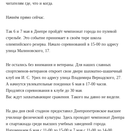
читателям где, что и когда.
Начнём прямо сейчас.
Так 6 и 7 мая в Днепре пройдёт чемпионат города по пулевой
стрельбе. Это событие принимает в своём тире школа
олимпийского резерва. Начало соревнований в 15-00 по адресу
улица Малиновского, 17.
Не остались без внимания и ветераны. Для наших славных
спортсменов-ветеранов откроет свои двери шахматно-шашечный
клуб им И. С. Урих по адресу улица Владимира Вернадского, 27.
А начнутся увлекательные поединки 6 мая в 17-00 часов.
Продлятся соревнования в клубе до 30 мая.
Вас ждут захватывающие сражения. Такого вы давно не видели.
На два дня свой стадион предоставил Днепропетровское высшее
училище физической культуры. Здесь проходит чемпионат Днепра
и спартакиада среди высших учебных заведений города.
Напоминаем 6 мая с 11-00 до 15-00 и 7 мая с 11-00 до 14-00