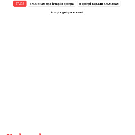
TAGS
альманах про історію дніпра
в дніпрі видали альманах
історія дніпра в книзі