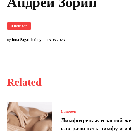
Андрей Зорин
Я новатор
Inna Sagaidachny
16.05.2023
By
Related
Я здоров
Лимфодренаж и застой ж
как разогнать лимфу и и