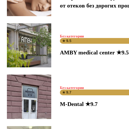
от отеков без дорогих про
Без категории
★ 9.5
AMBY medical center ★9.5
Без категории
★ 9.7
M-Dental ★9.7