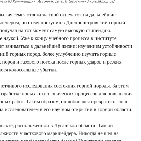
наук Ю.Халимендрик. Источник фото: https://www.dnipro.libr.dp.ua/
льская семья отложила свой отпечаток на дальнейшие
нженером, поэтому поступил в Днепропетровский горный
 получал на тот момент самую высокую стипендию.
 наукой. Уже к концу учебного процесса в институте
ет заниматься в дальнейшей жизни: изучением устойчивости
ний горных пород, более углубленно изучить горные
х пород и газового потока после горных ударов и резких
нося колоссальные убытки.
опотливого исследования состояния горной породы. За этим
разработке новых технологических процессов для повышения
рных работ. Таким образом, он добивался превратить зло в
а исследователем в его научном открытии в горной области.
 шахте, расположенной в Луганской области. Там он
лжности участкового маркшейдера. Никогда не шел на