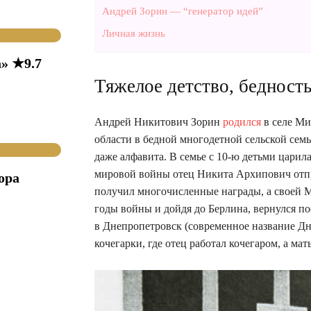
Андрей Зорин — “генератор идей”
Личная жизнь
» ★9.7
Тяжелое детство, бедность
Андрей Никитович Зорин
родился
в селе Ми
области в бедной многодетной сельской семь
даже алфавита. В семье с 10-ю детьми царил
мировой войны отец Никита Архипович отпра
ора
получил многочисленные награды, а своей М
годы войны и дойдя до Берлина, вернулся по
в Днепропетровск (современное название Д
кочегарки, где отец работал кочегаром, а ма