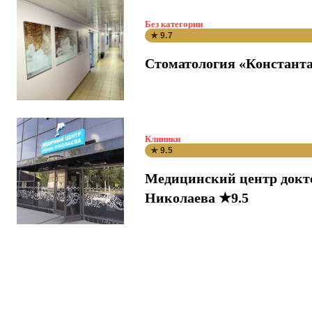
Без категории
★ 9.7
Стоматология «Константа
Клиники
★ 9.5
Медицинский центр докт
Николаева ★9.5