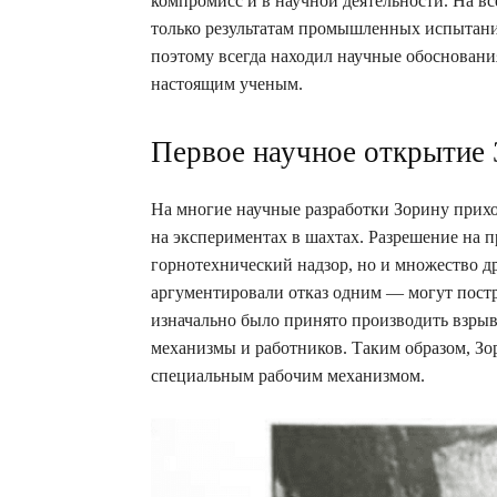
компромисс и в научной деятельности. На в
только результатам промышленных испытани
поэтому всегда находил научные обоснования
настоящим ученым.
Первое научное открытие 
На многие научные разработки Зорину приход
на экспериментах в шахтах. Разрешение на п
горнотехнический надзор, но и множество др
аргументировали отказ одним — могут постр
изначально было принято производить взрыво
механизмы и работников. Таким образом, З
специальным рабочим механизмом.