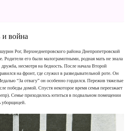
 и война
шурин Рог, Верхнеднепровского района Днепропетровской
е. Родители его были малограмотными, родная мать не знала
а дружба, несмотря на бедность. После начала Второй
вился на фронт, где служил в разведывательной роте. Он
едалью “За отвагу” он особенно гордился. Пережив тяжелые
сле победы домой. Спустя некоторое время семья переезжает
непр). Семье приходилось ютиться в подвальном помещении
ть уборщицей.