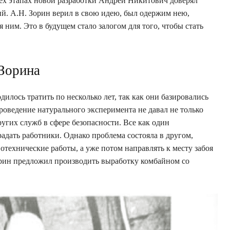
сех этапах новой разработки Андрей Никитович доверял
й. А.Н. Зорин верил в свою идею, был одержим нею,
 ним. Это в будущем стало залогом для того, чтобы стать
Зорина
илось тратить по несколько лет, так как они базировались
роведение натурального эксперимента не давал не только
угих служб в сфере безопасности. Все как один
адать работники. Однако проблема состояла в другом,
технические работы, а уже потом направлять к месту забоя
орин предложил производить выработку комбайном со