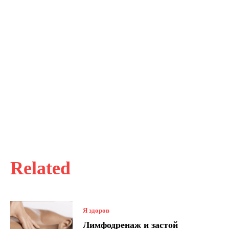
Related
Я здоров
Лимфодренаж и застой