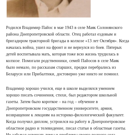
Родился Владимир Пайос в мае 1943 в селе Маяк Солонянского
района Днепропетровской области. Отец работал ездовым и
бригадиром тракторной бригады в колхозе «13 лет Октября». Когда
началась война, ушел на фронт и не вернулся из боев. Пятерых
детей воспитывала мать, которая тоже всю жизнь трудилась в
колхозе. Помогали родственники, семей Пайосов в селе Маяк
было немало, по рассказам старших, предки перебрались из
Беларуси или Прибалтики, достоверно уже никто не помнил.
Владимир хорошо учился, еще в школе выделялся умением
хорошо писать сочинения, стихи, был редактором школьной
газеты. Затем было короткое – на год – обучение в
Днепропетровском государственном университете, армия,
возвращение к лекциям на историко-филологический факультет.
Когда получил диплом, устроился на работу в Днепропетровское
областное радио и телевидение, писал статьи в областные газеты.
Не забывал освещать темы и проблемы своего родного села,