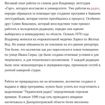
Весомый опыт работы со словом дала Владимиру литстудия
«Гарт», которую возглавлял в университете. Уже работая на
радио
,
нередко обращался за помощью при создании программ к бывшим
литстудийцам, которые охотно приобщались к процессу. Особенно
друг Семен Ковальчук, который впоследствии тоже пришел
работать в молодежную редакцию, нередко они вдвоем
выбирались в командировку по области. Осенью 1970 года
Владимир женился на очаровательной медичке Ларисе из Желтых
Вод. Но новые обязанности не повлияли на его рвение репортера.
Тем более, что коллектив как раз переселился в новое помещение
по улице Ивана Сирка, где были созданы отличные условия и для
творческого, и для технического коллективов. У каждой редакции
были свои звукооператоры и звукорежиссеры, принимали гостей в
уютной камерной студии.
Работа не прекращалась ни на мгновение, коллектив создавал и
выдавал в эфир программы, нужно было успеть все подготовить к
выделенным “Украинским радио” определенным отрезкам
времени. В начале 1990 года сеть проводного вещания
насчитывала в Днепропетровской области более миллиона