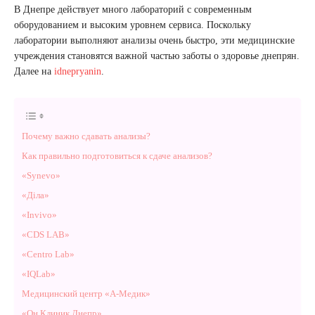
В Днепре действует много лабораторий с современным
оборудованием и высоким уровнем сервиса. Поскольку
лаборатории выполняют анализы очень быстро, эти медицинские
учреждения становятся важной частью заботы о здоровье днепрян.
Далее на
idnepryanin
.
Почему важно сдавать анализы?
Как правильно подготовиться к сдаче анализов?
«Synevo»
«Діла»
«Invivo»
«CDS LAB»
«Centro Lab»
«IQLab»
Медицинский центр «А-Медик»
«Он Клиник Днепр»