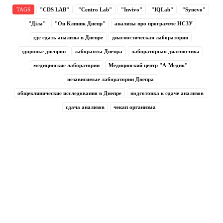
TAGS
"CDS LAB"
"Centro Lab"
"Invivo"
"IQLab"
"Synevo"
"Діла"
"Он Клиник Днепр"
анализы про программе НСЗУ
где сдать анализы в Днепре
диагностическая лаборатория
здоровье днепрян
лаборанты Днепра
лабораторная диагностика
медицинские лаборатории
Медицинский центр "А-Медик"
независимые лаборатории Днепра
общеклинические исследования в Днепре
подготовка к сдаче анализов
сдача анализов
чекап организма