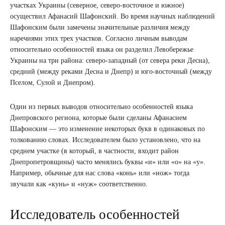
участках Украины (северное, северо-восточное и южное)
осуществил Афанасий Шафонский. Во время научных наблюдений
Шафонским были замечены значительные различия между
наречиями этих трех участков. Согласно личным выводам
относительно особенностей языка он разделил Левобережье
Украины на три района: северо-западный (от севера реки Десна),
средний (между реками Десна и Днепр) и юго-восточный (между
Пселом, Сулой и Днепром).
Один из первых выводов относительно особенностей языка
Днепровского региона, которые были сделаны Афанасием
Шафонским — это изменение некоторых букв в одинаковых по
толкованию словах. Исследователем было установлено, что на
среднем участке (в который, в частности, входит район
Днепропетровщины) часто менялись буквы «и» или «о» на «у».
Например, обычные для нас слова «конь» или «нож» тогда
звучали как «кунь» и «нуж» соответственно.
Исследователь особенностей