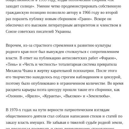
заходит солнце». Умение четко продемонстрировать собственную
гражданскую позицию позволило автору в 1966 году во второй
раз поразить публику новым сборником «Грани». Вскоре он
обеспечил его высоким литературным авторитетом и членством в
Союзе советских писателей Украины.
Впрочем, из-за страстного стремления к развитию культуры
родного края поэт был вынужден столкнуться с сопротивлением
власти. В ответ на публикацию антисоветских работ «Фараон»,
«Тень» и «Честь и честность» тоталитарная система превратила
Михаила Чхана в жертву карательной психиатрии. После этого
его творчество находилось под строгим наблюдением и цензурой,
поэтому было опубликовано в ограниченном количестве. Во время
расцвета карьеры поэта цензуру прошли такие его сборники, как
«Озония», «Ярило», «Куранты», «Высокое» и «Землелюбы».
В 1970-х годах на пути верности патриотическим взглядам
общественного деятеля стал соблазн написания стихов и статей по
заказу власть имущих. Не забывая о тяжелой судьбе родной земли,
он продолжал посвящать и свою литературному становлению