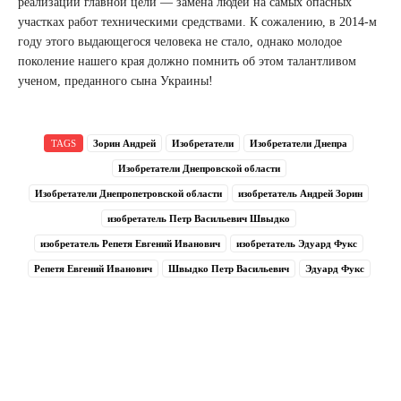
реализации главной цели — замена людей на самых опасных
участках работ техническими средствами. К сожалению, в 2014-м
году этого выдающегося человека не стало, однако молодое
поколение нашего края должно помнить об этом талантливом
ученом, преданного сына Украины!
TAGS
Зорин Андрей
Изобретатели
Изобретатели Днепра
Изобретатели Днепровской области
Изобретатели Днепропетровской области
изобретатель Андрей Зорин
изобретатель Петр Васильевич Швыдко
изобретатель Репетя Евгений Иванович
изобретатель Эдуард Фукс
Репетя Евгений Иванович
Швыдко Петр Васильевич
Эдуард Фукс