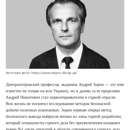
Источник фото: https://www.dnipro.libr.dp.ua/
Днепропетровский профессор, академик Андрей Зорин — это имя
известно не только на всю Украину, но и далеко за ее пределами.
Андрей Никитович стал первооткрывателем в горной отрасли.
Всю жизнь он посвятил исследованию методов безопасной
добычи полезных ископаемых. Зорин первым открыл метод
безопасного вывода выбросов метана из зоны горной разработки,
который специалисты горного дела без преувеличения называют
номер №1 среди открытий в области современного горного дела.