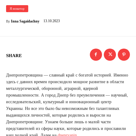
Я новатор
13.10.2023
Inna Sagaidachny
By
SHARE
Днепропетровщина — славный край с богатой историей. Именно
здесь с давних времен происходило мощное развитие в области
металлургической, оборонной, аграрной, ядерной
промышленности. А город Днепр без преувеличения — научный,
исследовательский, культурный и инновационный центр
Украины. Но все это было бы невозможным без талантливых
выдающихся личностей, которые родились и выросли на
Днепропетровщине. Узнаем больше лишь о малой части
представителей из сферы науки, которые родились и прославили
наш родной край. Далее на
dnepryanin
.