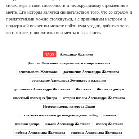
силах, вере в свои способности и несокрушимому стремлению к
мечте. Его история является свидетельством того, что со страхом и
препятствиями можно столкнуться, а с правильным настроем и
поддержкой вокруг вы можете пойти куда угодно, добиться того,
чего хотите, и воплотить свои мечты в реальность.
TAGS
Александр Желтяков
Детство Желтякова и первые шаги в мире плавания
деятельность Желтякова
достижение Александра Желтякова
достижение Александра Желтякова в плавании
достижения Александра Желтякова
Желтяков
Желтяков днепро
известный пловец из Днепра
история пловца Александра Желтякова
История пловца из города Днепр
от захвата плаванием до международных побед
плавник
плавник днепро
пловец Александр Желтяков
пловец Желтяков
победы Александра Желтякова
рекорды Александра Желтякова