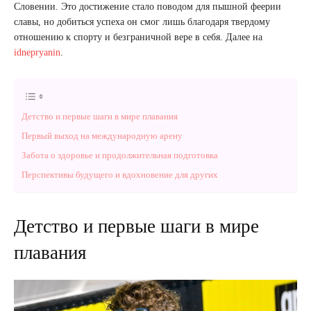
Словении. Это достижение стало поводом для пышной феерии
славы, но добиться успеха он смог лишь благодаря твердому
отношению к спорту и безграничной вере в себя. Далее на
idnepryanin
.
Детство и первые шаги в мире плавания
Первый выход на международную арену
Забота о здоровье и продолжительная подготовка
Перспективы будущего и вдохновение для других
Детство и первые шаги в мире
плавания