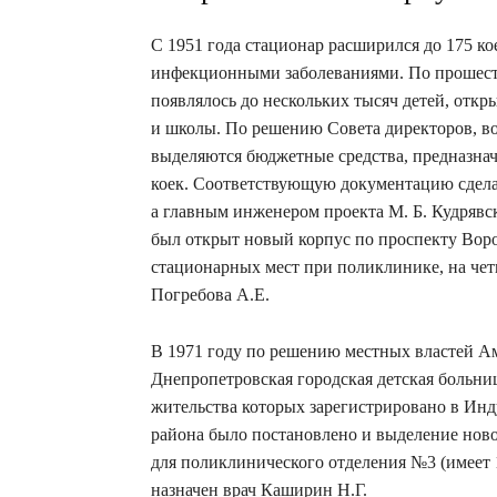
С 1951 года стационар расширился до 175 ко
инфекционными заболеваниями. По прошеств
появлялось до нескольких тысяч детей, отк
и школы. По решению Совета директоров, во
выделяются бюджетные средства, предназнач
коек. Соответствующую документацию сдела
а главным инженером проекта М. Б. Кудрявски
был открыт новый корпус по проспекту Вор
стационарных мест при поликлинике, на че
Погребова А.Е.
В 1971 году по решению местных властей А
Днепропетровская городская детская больниц
жительства которых зарегистрировано в Ин
района было постановлено и выделение ново
для поликлинического отделения №3 (имеет 
назначен врач Каширин Н.Г.