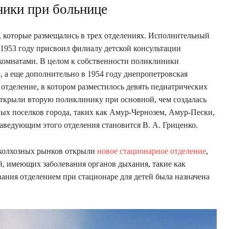
ники при больнице
к, которые размещались в трех отделениях. Исполнительный
1953 году присвоил филиалу детской консультации
комнатами. В целом к ​​собственности поликлиники
, а еще дополнительно в 1954 году днепропетровская
отделение, в котором разместилось девять педиатрических
 открыли вторую поликлинику при основной, чем создалась
ных поселков города, таких как Амур-Чернозем, Амур-Пески,
аведующим этого отделения становится В. А. Гриценко.
е колхозных рынков открыли
новое стационарное отделение
,
ей, имеющих заболевания органов дыхания, такие как
вания отделением при стационаре для детей была назначена