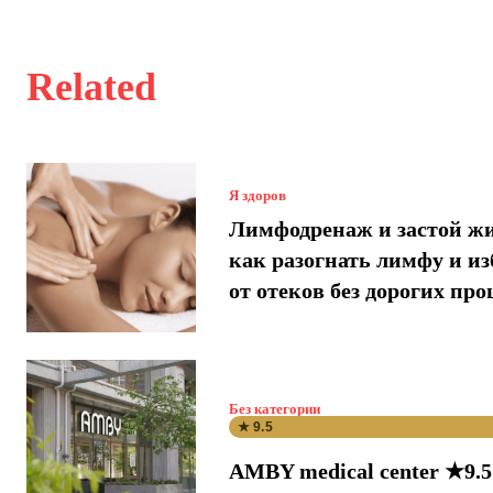
Related
Я здоров
Лимфодренаж и застой ж
как разогнать лимфу и и
от отеков без дорогих про
Без категории
★ 9.5
AMBY medical center ★9.5