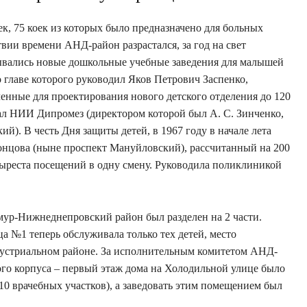
ек, 75 коек из которых было предназначено для больных
ии времени АНД-район разрастался, за год на свет
рывались новые дошкольные учебные заведения для малышей
 главе которого руководил Яков Петрович Заспенко,
енные для проектирования нового детского отделения до 120
л НИИ Дипромез (директором которой был А. С. Зинченко,
й). В честь Дня защиты детей, в 1967 году в начале лета
онцова (ныне проспект Мануйловский), рассчитанный на 200
тыреста посещений в одну смену. Руководила поликлиникой
мур-Нижнеднепровский район был разделен на 2 части.
а №1 теперь обслуживала только тех детей, место
дустриальном районе. За исполнительным комитетом АНД-
го корпуса – первый этаж дома на Холодильной улице было
10 врачебных участков), а заведовать этим помещением был