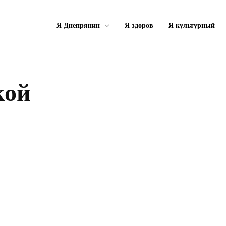
Я Днепрянин
Я здоров
Я культурный
кой