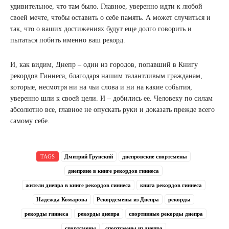
удивительное, что там было. Главное, уверенно идти к любой
своей мечте, чтобы оставить о себе память. А может случиться и
так, что о ваших достижениях будут еще долго говорить и
пытаться побить именно ваш рекорд.
И, как видим, Днепр – один из городов, попавший в Книгу
рекордов Гиннеса, благодаря нашим талантливым гражданам,
которые, несмотря ни на чьи слова и ни на какие события,
уверенно шли к своей цели. И – добились ее. Человеку по силам
абсолютно все, главное не опускать руки и доказать прежде всего
самому себе.
TAGS
Дмитрий Грунский
днепровские спортсмены
днепряне в книге рекордов гиннеса
жители днепра в книге рекордов гиннеса
книга рекордов гиннеса
Надежда Комарова
Рекордсмены из Днепра
рекорды
рекорды гиннеса
рекорды днепра
спортивные рекорды днепра
спортсмены
спортсмены из днепра