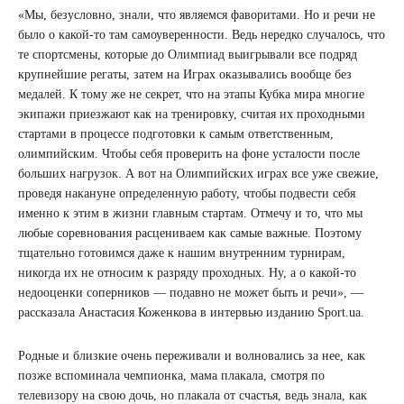
«Мы, безусловно, знали, что являемся фаворитами. Но и речи не
было о какой-то там самоуверенности. Ведь нередко случалось, что
те спортсмены, которые до Олимпиад выигрывали все подряд
крупнейшие регаты, затем на Играх оказывались вообще без
медалей. К тому же не секрет, что на этапы Кубка мира многие
экипажи приезжают как на тренировку, считая их проходными
стартами в процессе подготовки к самым ответственным,
олимпийским. Чтобы себя проверить на фоне усталости после
больших нагрузок. А вот на Олимпийских играх все уже свежие,
проведя накануне определенную работу, чтобы подвести себя
именно к этим в жизни главным стартам. Отмечу и то, что мы
любые соревнования расцениваем как самые важные. Поэтому
тщательно готовимся даже к нашим внутренним турнирам,
никогда их не относим к разряду проходных. Ну, а о какой-то
недооценки соперников — подавно не может быть и речи», —
рассказала Анастасия Коженкова в интервью изданию Sport.ua.
Родные и близкие очень переживали и волновались за нее, как
позже вспоминала чемпионка, мама плакала, смотря по
телевизору на свою дочь, но плакала от счастья, ведь знала, как