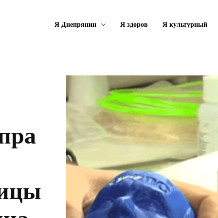
Я Днепрянин
Я здоров
Я культурный
епра
ницы