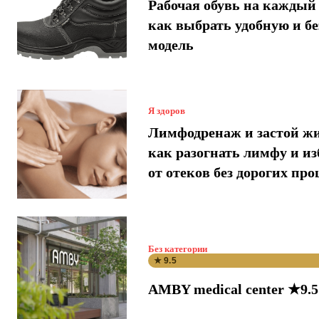
Рабочая обувь на каждый 
как выбрать удобную и б
модель
Я здоров
Лимфодренаж и застой ж
как разогнать лимфу и и
от отеков без дорогих про
Без категории
★ 9.5
AMBY medical center ★9.5