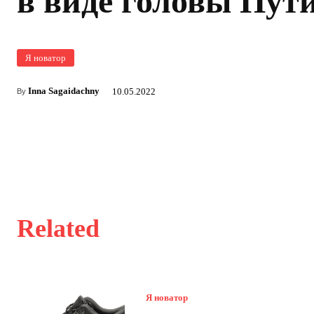
в виде головы Пут
Я новатор
Inna Sagaidachny
10.05.2022
By
Related
Я новатор