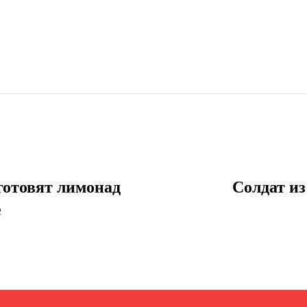
готовят лимонад
Солдат из
е