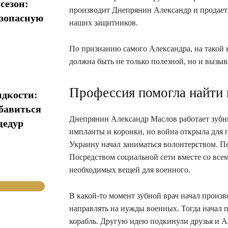
сезон:
производит Днепрянин Александр и продает 
езопасную
наших защитников.
По признанию самого Александра, на такой 
должна быть не только полезной, но и вызыв
Профессия помогла найти 
идкости:
збавиться
Днепрянин Александр Маслов работает зубны
цедур
импланты и коронки, но война открыла для 
Украину начал заниматься волонтерством. Пе
Посредством социальной сети вместе со все
необходимых вещей для военного.
В какой-то момент зубной врач начал произ
направлять на нужды военных. Тогда начал п
корабль. Другую идею подкинули друзья и А