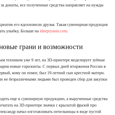
за донаты, все полученные средства направляет на нужды
креатив его вдохновили друзья. Такая сувенирная продукция
ать улыбку. Больше на
idnepryanin.com
.
новые грани и возможности
м техником уже 9 лет, на 3D-принтере моделирует зубные
парня новые горизонты. С первых дней вторжения России в
рвый, кому он помог, был 19-летний сын крестной матери.
ми не безразличными людьми был проведен сбор для закупки
водить еще и сувенирную продукцию, а вырученные средства
ечатать на 3D-принтере значки с крылатой фразой про
лександр начал изготавливать пепельницы в виде пустой