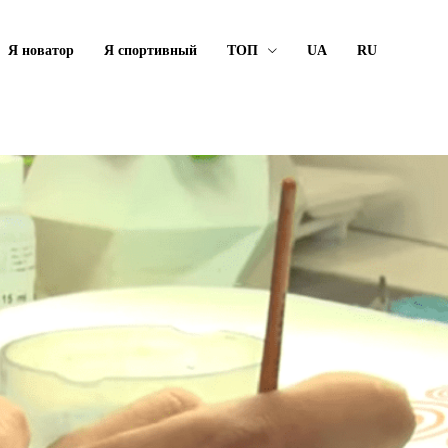
Я новатор
Я спортивный
ТОП
UA
RU