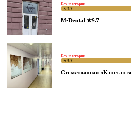
Без категории
★ 9.7
M-Dental ★9.7
Без категории
★ 9.7
Стоматология «Константа