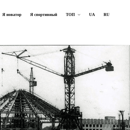
Я новатор
Я спортивный
ТОП
UA
RU