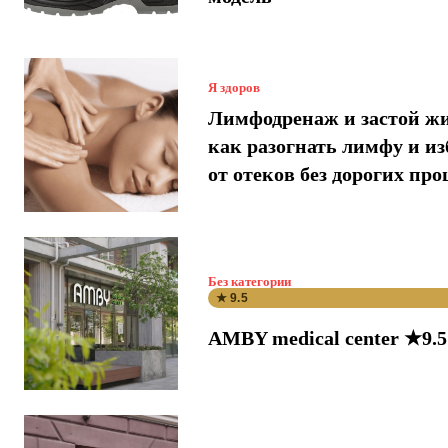
Я здоров
Лимфодренаж и застой ж
как разогнать лимфу и и
от отеков без дорогих про
Без категории
★ 9.5
AMBY medical center ★9.5