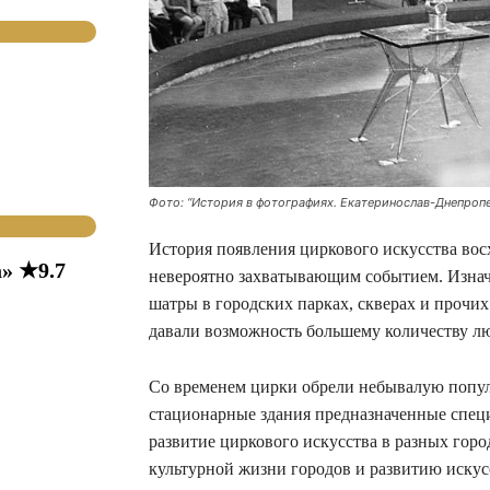
Фото: “История в фотографиях. Екатеринослав-Днепропе
История появления циркового искусства восх
» ★9.7
невероятно захватывающим событием. Изна
шатры в городских парках, скверах и прочи
давали возможность большему количеству л
Со временем цирки обрели небывалую популя
стационарные здания предназначенные спец
развитие циркового искусства в разных гор
культурной жизни городов и развитию искусс