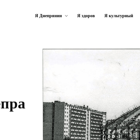
Я Днепрянин
Я здоров
Я культурный
епра