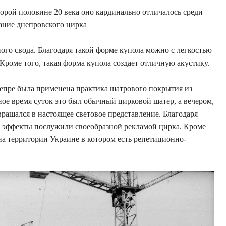
торой половине 20 века оно кардинально отличалось среди
дание днепровского цирка
го свода. Благодаря такой форме купола можно с легкостью
Кроме того, такая форма купола создает отличную акустику.
непре была применена практика шатрового покрытия из
ое время суток это был обычный цирковой шатер, а вечером,
вращался в настоящее световое представление. Благодаря
е эффекты послужили своеобразной рекламой цирка. Кроме
на территории Украине в котором есть репетиционно-