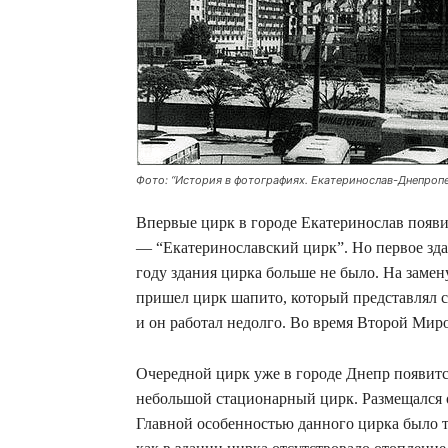
Фото: “История в фотографиях. Екатеринослав-Днепропе
Впервые цирк в городе Екатеринослав появил
— “Екатеринославский цирк”. Но первое зда
году здания цирка больше не было. На замен
пришел цирк шапито, который представлял с
и он работал недолго. Во время Второй Ми
Очередной цирк уже в городе Днепр появитс
небольшой стационарный цирк. Размещался 
Главной особенностью данного цирка было то