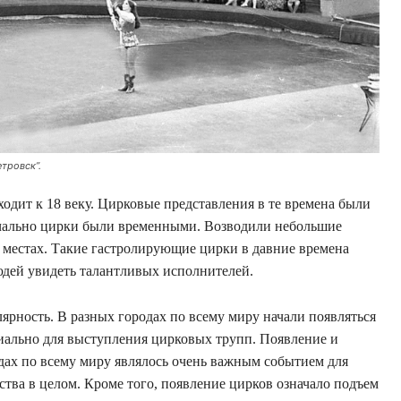
тровск”.
одит к 18 веку. Цирковые представления в те времена были
чально цирки были временными. Возводили небольшие
х местах. Такие гастролирующие цирки в давние времена
юдей увидеть талантливых исполнителей.
рность. В разных городах по всему миру начали появляться
иально для выступления цирковых трупп. Появление и
одах по всему миру являлось очень важным событием для
тва в целом. Кроме того, появление цирков означало подъем