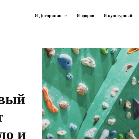
Я Днепрянин
Я здоров
Я культурный
овый
т
ло и