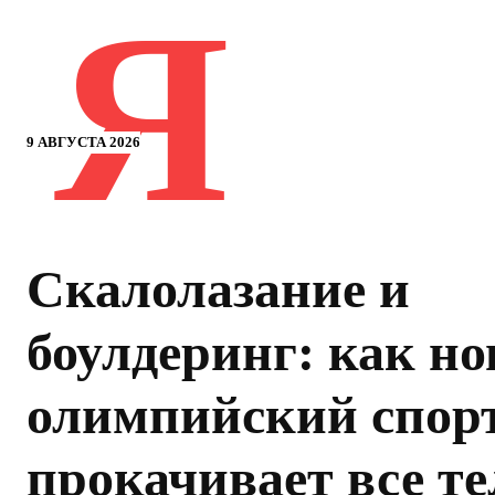
Я
9 АВГУСТА 2026
Скалолазание и
боулдеринг: как н
олимпийский спор
прокачивает все те