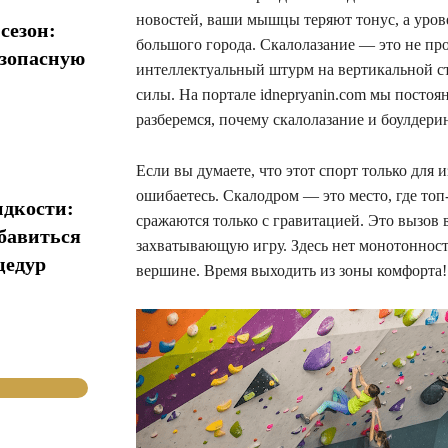
новостей, ваши мышцы теряют тонус, а уров
сезон:
большого города. Скалолазание — это не про
езопасную
интеллектуальный штурм на вертикальной ст
силы. На портале idnepryanin.com мы постоя
разберемся, почему скалолазание и боулдер
Если вы думаете, что этот спорт только для
ошибаетесь. Скалодром — это место, где топ
идкости:
сражаются только с гравитацией. Это вызо
збавиться
захватывающую игру. Здесь нет монотонности
цедур
вершине. Время выходить из зоны комфорта!