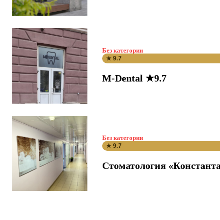
Без категории
★ 9.7
M-Dental ★9.7
Без категории
★ 9.7
Стоматология «Константа