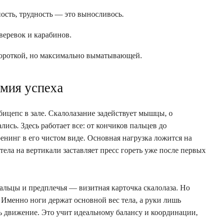
ость, трудность — это выносливось.
веревок и карабинов.
короткой, но максимально выматывающей.
омия успеха
бицепс в зале. Скалолазание задействует мышцы, о
ись. Здесь работает все: от кончиков пальцев до
инг в его чистом виде. Основная нагрузка ложится на
тела на вертикали заставляет пресс гореть уже после первых
альцы и предплечья — визитная карточка скалолаза. Но
. Именно ноги держат основной вес тела, а руки лишь
ь движение. Это учит идеальному балансу и координации,