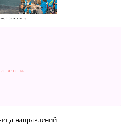
ывной силы мышц
а лечит нервы
ница направлений