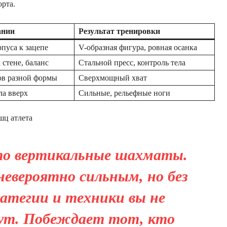
орта.
ании
Результат тренировки
пуса к зацепе
V-образная фигура, ровная осанка
 стене, баланс
Стальной пресс, контроль тела
ов разной формы
Сверхмощный хват
ла вверх
Сильные, рельефные ноги
шц атлета
то вертикальные шахматы.
евероятно сильным, но без
атегии и техники вы не
ут. Побеждает тот, кто