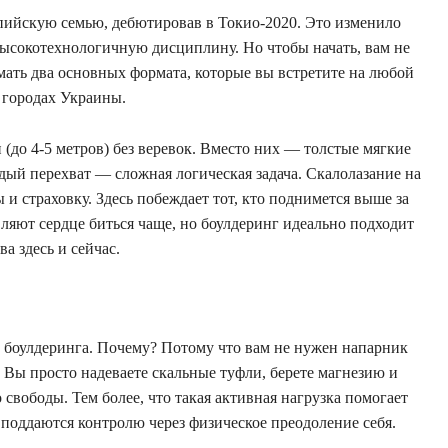
пийскую семью, дебютировав в Токио-2020. Это изменило
 высокотехнологичную дисциплину. Но чтобы начать, вам не
мать два основных формата, которые вы встретите на любой
 городах Украины.
(до 4-5 метров) без веревок. Вместо них — толстые мягкие
ждый перехват — сложная логическая задача. Скалолазание на
 и страховку. Здесь побеждает тот, кто поднимется выше за
ляют сердце биться чаще, но боулдеринг идеально подходит
ва здесь и сейчас.
 боулдеринга. Почему? Потому что вам не нужен напарник
. Вы просто надеваете скальные туфли, берете магнезию и
о свободы. Тем более, что такая активная нагрузка помогает
поддаются контролю через физическое преодоление себя.