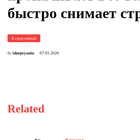
быстро снимает ст
Я спортивный
idnepryanin
07.05.2026
By
Related
Я новатор