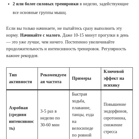
2 или более силовых тренировки
в неделю, задействующие
все основные группы мышц.
Если вы только начинаете, не пытайтесь сразу выполнить эту
норму.
Начинайте с малого.
Даже 10-15 минут прогулки в день
— это уже лучше, чем ничего. Постепенно увеличивайте
продолжительность и интенсивность тренировок. Регулярность
важнее рекордов.
Ключевой
Тип
Рекомендуем
Примеры
эффект на
активности
ая частота
психику
Быстрая
ходьба,
Повышение
Аэробная
плавание,
3-5 раз в
эндорфинов,
(средняя
танцы, езда
неделю по
серотонина,
интенсивнос
на
30-60 мин
снижение
ть)
велосипеде
стресса
по ровной