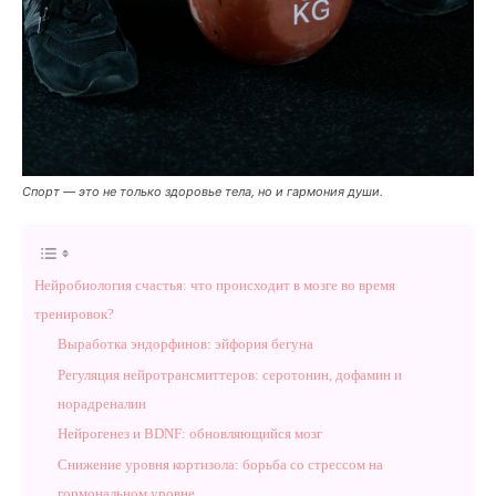
Спорт — это не только здоровье тела, но и гармония души.
Нейробиология счастья: что происходит в мозге во время
тренировок?
Выработка эндорфинов: эйфория бегуна
Регуляция нейротрансмиттеров: серотонин, дофамин и
норадреналин
Нейрогенез и BDNF: обновляющийся мозг
Снижение уровня кортизола: борьба со стрессом на
гормональном уровне