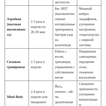
местности
Бег, HIIT
Мощный
(высокоинтен
выброс
Аэробная
сивные
эндорфинов,
2-3 раза в
(высокая
интервальные
улучшение
неделю по
интенсивнос
тренировки),
настроения,
20-30 мин
ть)
быстрая езда
«перезагрузка
на
» нервной
велосипеде
системы
Работа с
Повышение
весом,
самооценки,
Силовые
2-3 раза в
тренажеры,
ощущение
тренировки
неделю
упражнения с
силы,
собственным
снижение
весом
воспаления
Снижение
Йога,
тревожности,
2-4 раза в
пилатес, тай-
улучшение
Mind-Body
неделю или
чи,
концентраци
ежедневно
дыхательные
и,