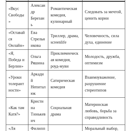
Алексан
«Вкус
Романтическая
др
Следовать за мечтой,
Свободы
комедия,
Березан
ценить корни
»
кулинарный
ь
«Оставай
Ева
Триллер, драма,
Человечность, сила
ся
Стрельн
screenlife
духа, единение
Онлайн»
икова
«Я,
Приключенческ
Ольга
Молодость, дружба,
Победа и
ая комедия,
Ряшина
оптимизм
Берлин»
роуд-муви
Аркади
«Уроки
Взаимоуважение,
й
Сатирическая
толерант
разрушение
Непитал
комедия
ности»
стереотипов
юк
Кристи
Материнская
«Как там
на
Социальная
любовь, борьба за
Катя?»
Тинькев
драма
справедливость
ич
«Ля
Филипп
Моральный выбор,