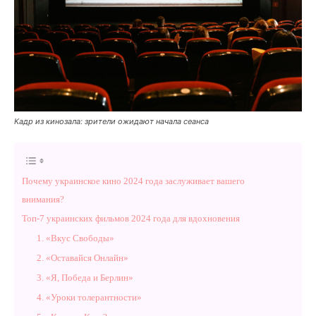
Кадр из кинозала: зрители ожидают начала сеанса
Почему украинское кино 2024 года заслуживает вашего
внимания?
Топ-7 украинских фильмов 2024 года для вдохновения
1. «Вкус Свободы»
2. «Оставайся Онлайн»
3. «Я, Победа и Берлин»
4. «Уроки толерантности»