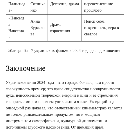
Палисиад
Сотниче
Детектив, драма
переосмысление
а»
нко
прошлого
«Навсегд
Анна
Поиск себя,
а-
Драма
Бурячко
искренность, вера в
Навсегда
взросления
ва
светлое
»
Таблица: Топ-7 украинских фильмов 2024 года для вдохновения
Заключение
Украинское кино 2024 года – это гораздо больше, чем просто
совокупность премьер; это яркое свидетельство несокрушимости
духа, неиссякаемой творческой энергии нации и ее стремления
говорить с миром на своем уникальном языке. Уходящий год в
очередной раз доказал, что отечественный кинематограф является
не только развлекательным продуктом, но и мощным
инструментом саморефлексии, культурной дипломатии и
источником глубокого вдохновения. От щемящих драм,