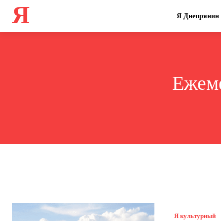
Я
Я Днепрянин
Ежеме
Я культурный