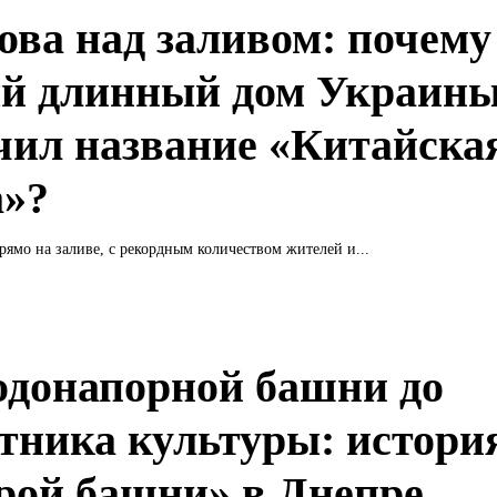
ова над заливом: почему
й длинный дом Украин
чил название «Китайска
а»?
ямо на заливе, с рекордным количеством жителей и...
одонапорной башни до
тника культуры: истори
рой башни» в Днепре