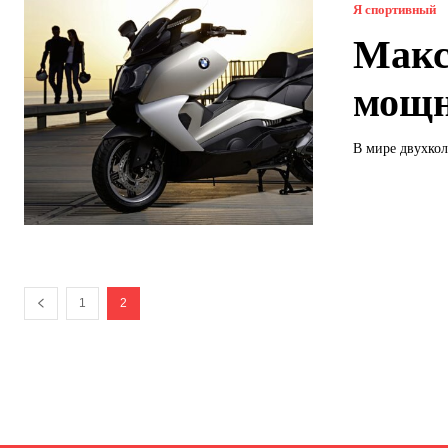
Я спортивный
Макс
мощн
В мире двухкол
1
2