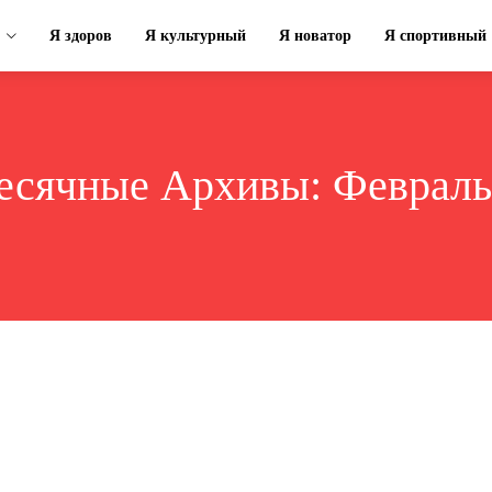
Я здоров
Я культурный
Я новатор
Я спортивный
сячные Архивы: Февраль