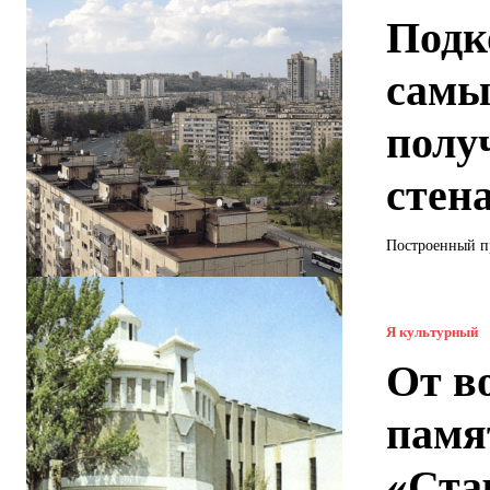
Подк
самы
полу
стен
Построенный пр
Я культурный
От в
памя
«Ста