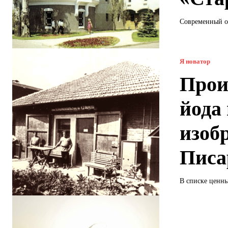
Современный о
Я новатор
Прои
йода
изоб
Писа
В списке ценны