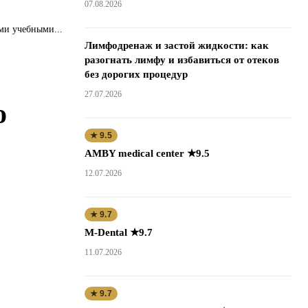
07.08.2026
и учебными...
Лимфодренаж и застой жидкости: как
разогнать лимфу и избавиться от отеков
без дорогих процедур
27.07.2026
о
★ 9.5
AMBY medical center ★9.5
12.07.2026
★ 9.7
M-Dental ★9.7
11.07.2026
★ 9.7