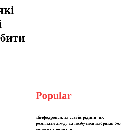
які
і
обити
Popular
Лімфодренаж та застій рідини: як
розігнати лімфу та позбутися набряків без
дорогих процедур