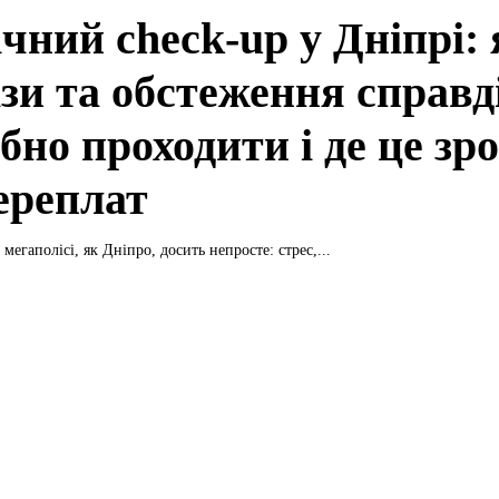
чний check-up у Дніпрі: 
ізи та обстеження справд
бно проходити і де це зр
переплат
мегаполісі, як Дніпро, досить непросте: стрес,...