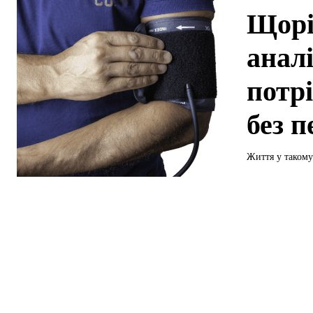
Щорі
анал
потрі
без 
Життя у такому 