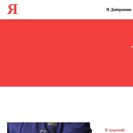
Я
Я Дніпрянин
Я здоровий