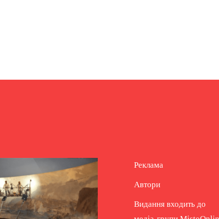
Реклама
Автори
Видання входить до
медіа-групи
MistoOnli