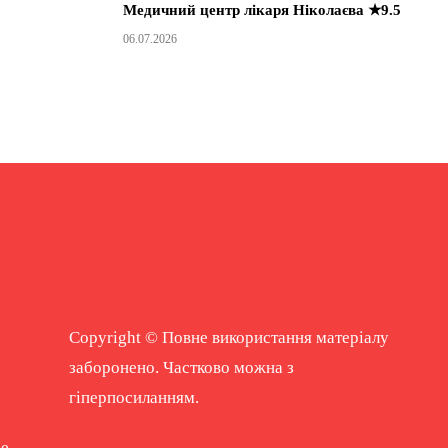
Медичний центр лікаря Ніколаєва ★9.5
06.07.2026
Copyright © Повне використання матеріалу
заборонено. Частково можна з
гіперпосиланням.
ne