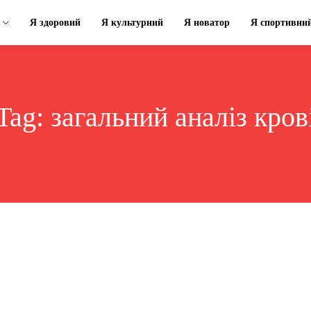
Я здоровий
Я культурний
Я новатор
Я спортивни
Tag:
загальний аналіз кров