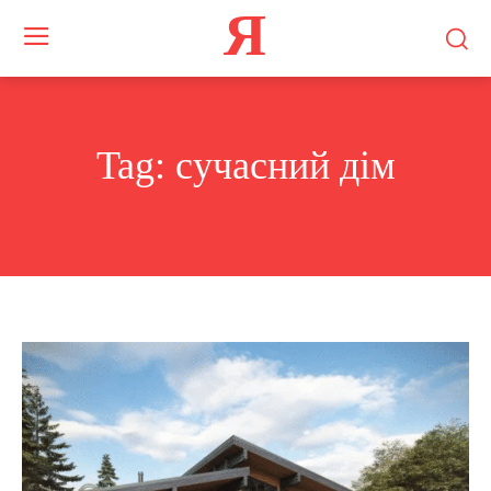
Я
Tag:
сучасний дім