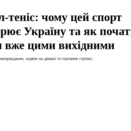
л-теніс: чому цей спорт
орює Україну та як поча
и вже цими вихідними
виправдання, сидячи на дивані та гортаючи стрічку...