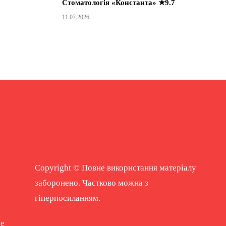
Стоматологія «Константа» ★9.7
11.07.2026
Copyright © Повне використання матеріалу
заборонено. Частково можна з
гіперпосиланням.
ne