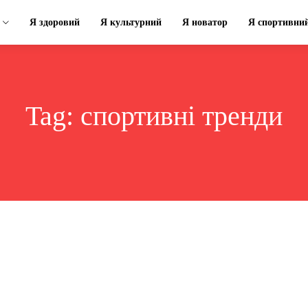
Я здоровий
Я культурний
Я новатор
Я спортивни
Tag:
спортивні тренди