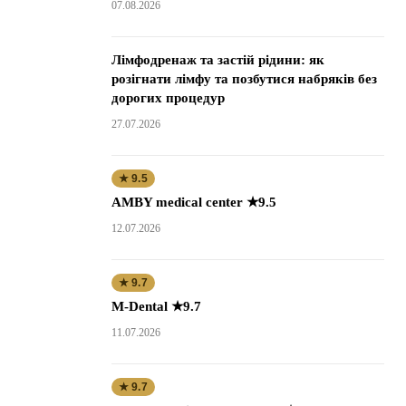
07.08.2026
Лімфодренаж та застій рідини: як
розігнати лімфу та позбутися набряків без
дорогих процедур
27.07.2026
★ 9.5
AMBY medical center ★9.5
12.07.2026
★ 9.7
M-Dental ★9.7
11.07.2026
★ 9.7