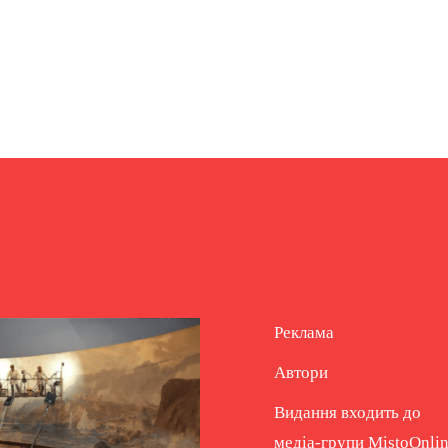
Реклама
Автори
Видання входить до
медіа-групи
MistoOnli