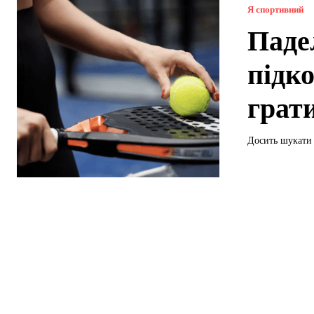
Я спортивний
Паде
підк
грат
Досить шукати 