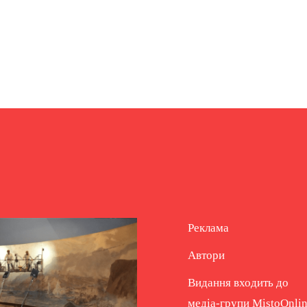
Реклама
Автори
Видання входить до
медіа-групи
MistoOnli