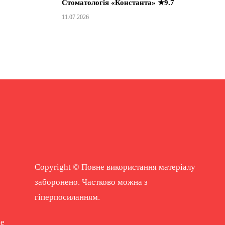
Стоматологія «Константа» ★9.7
11.07.2026
Copyright © Повне використання матеріалу
заборонено. Частково можна з
гіперпосиланням.
ne