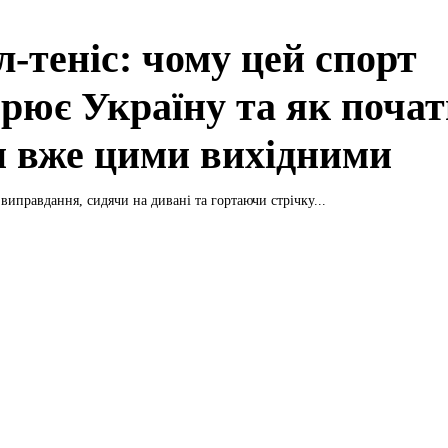
л-теніс: чому цей спорт
орює Україну та як поча
и вже цими вихідними
виправдання, сидячи на дивані та гортаючи стрічку...