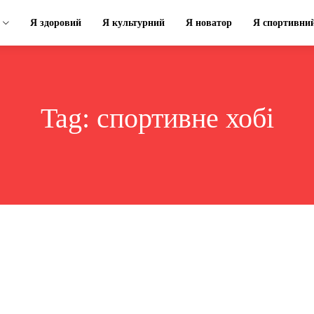
Я здоровий
Я культурний
Я новатор
Я спортивни
Tag:
спортивне хобі