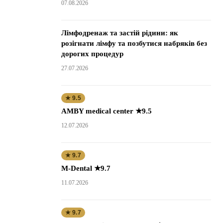
07.08.2026
Лімфодренаж та застій рідини: як
розігнати лімфу та позбутися набряків без
дорогих процедур
27.07.2026
★ 9.5
AMBY medical center ★9.5
12.07.2026
★ 9.7
M-Dental ★9.7
11.07.2026
★ 9.7