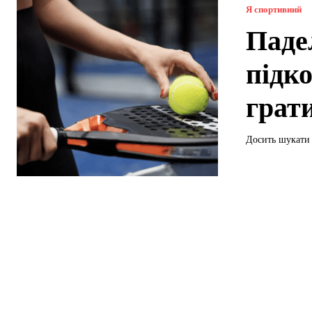
Я спортивний
Паде
підк
грат
Досить шукати 