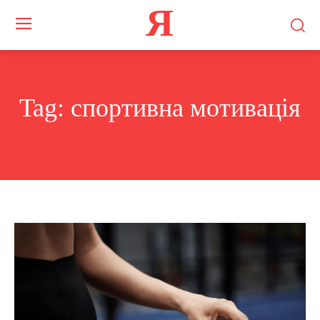
Я
Tag:
спортивна мотивація