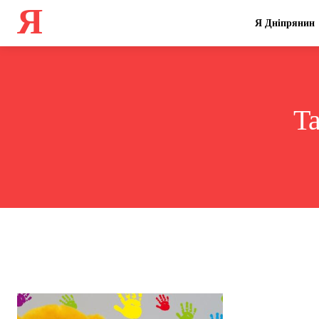
Я
Я Дніпрянин
T