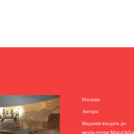
Реклама
Автори
Видання входить до
медіа-групи
MistoOnli