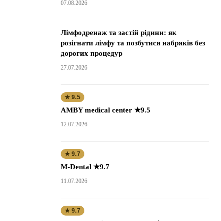
07.08.2026
Лімфодренаж та застій рідини: як
розігнати лімфу та позбутися набряків без
дорогих процедур
27.07.2026
★ 9.5
AMBY medical center ★9.5
12.07.2026
★ 9.7
M-Dental ★9.7
11.07.2026
★ 9.7