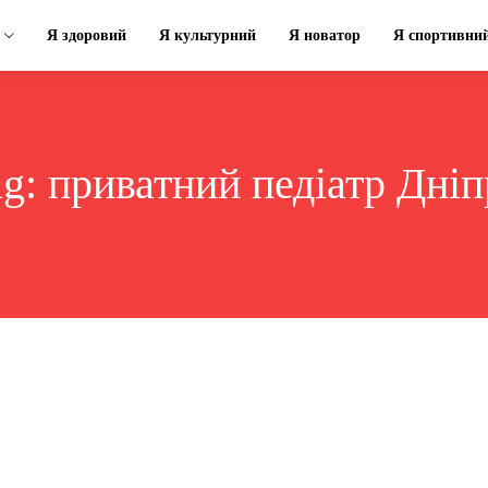
Я здоровий
Я культурний
Я новатор
Я спортивни
ag:
приватний педіатр Дніп