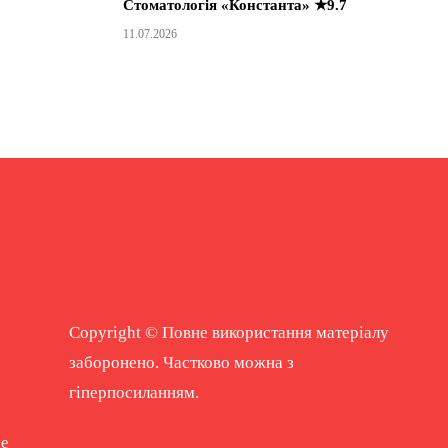
Стоматологія «Константа» ★9.7
11.07.2026
Copyright © Повне використання матеріалу
заборонено. Частково можна з
гіперпосиланням.
ne