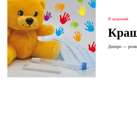
Я здоровий
Кращі
Дніпро — розви