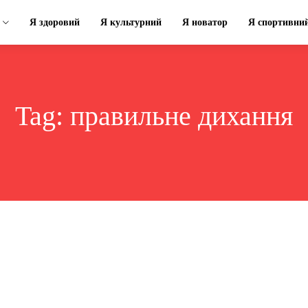
Я здоровий
Я культурний
Я новатор
Я спортивни
Tag:
правильне дихання