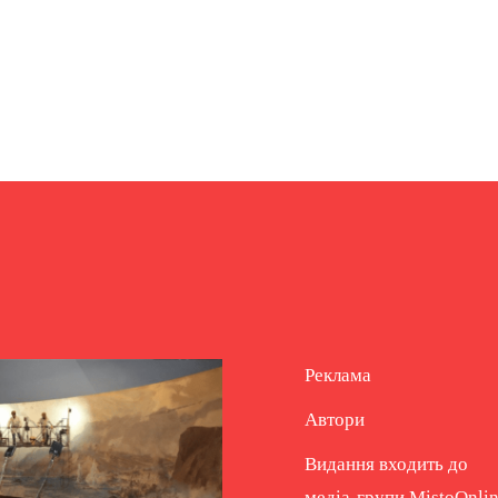
Реклама
Автори
Видання входить до
медіа-групи
MistoOnli