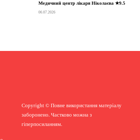
Медичний центр лікаря Ніколаєва ★9.5
06.07.2026
Copyright © Повне використання матеріалу
заборонено. Частково можна з
гіперпосиланням.
ne