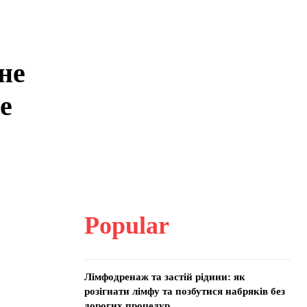
не
е
Popular
Лімфодренаж та застій рідини: як
розігнати лімфу та позбутися набряків без
дорогих процедур