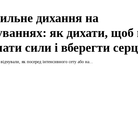
ильне дихання на
уваннях: як дихати, щоб 
ати сили і вберегти серц
відчували, як посеред інтенсивного сету або на...