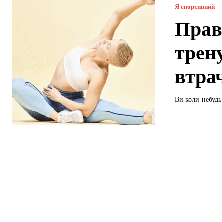
Я спортивний
Прав
трен
втрач
Ви коли-небудь 