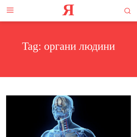
Я
Tag:
органи людини