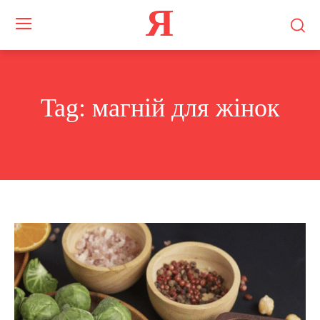
Я
Tag:
магній для жінок