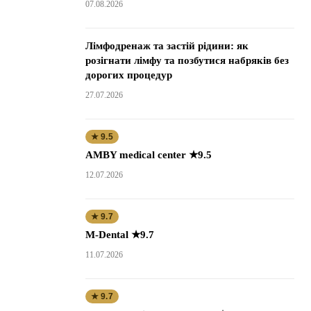
07.08.2026
Лімфодренаж та застій рідини: як
розігнати лімфу та позбутися набряків без
дорогих процедур
27.07.2026
★ 9.5
AMBY medical center ★9.5
12.07.2026
★ 9.7
M-Dental ★9.7
11.07.2026
★ 9.7