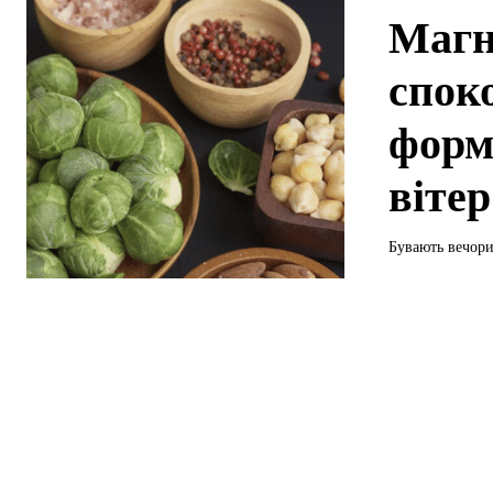
Магн
спок
форм
вітер
Бувають вечори,