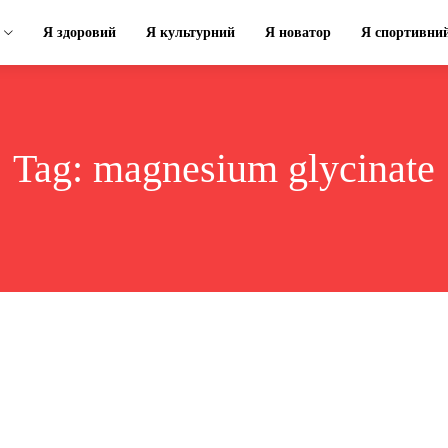
Я здоровий
Я культурний
Я новатор
Я спортивни
Tag:
magnesium glycinate