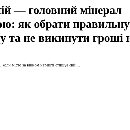
ій — головний мінерал
ою: як обрати правильну
у та не викинути гроші 
 коли місто за вікном нарешті стишує свій...