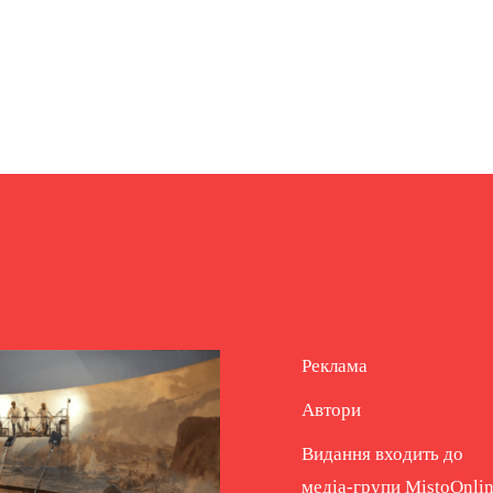
Реклама
Автори
Видання входить до
медіа-групи
MistoOnli