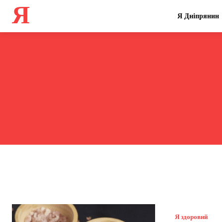
Я
Я Дніпрянин
Я здоровий