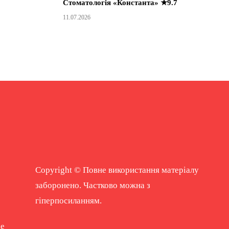
Стоматологія «Константа» ★9.7
11.07.2026
Copyright © Повне використання матеріалу
заборонено. Частково можна з
гіперпосиланням.
ne