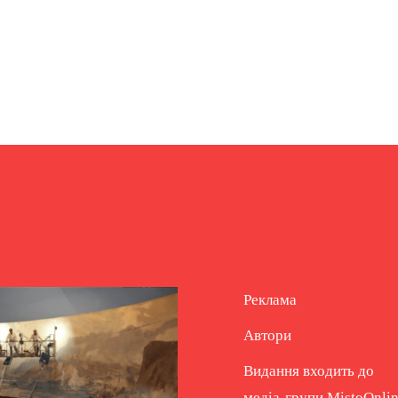
Реклама
Автори
Видання входить до
медіа-групи
MistoOnli