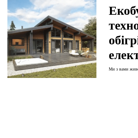
Екоб
техн
обігр
елек
Ми з вами живе