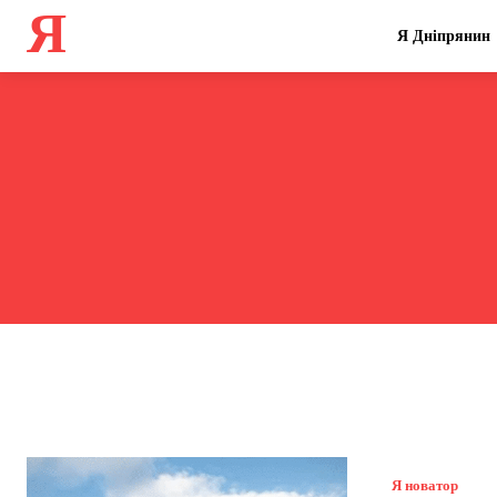
Я
Я Дніпрянин
Я новатор