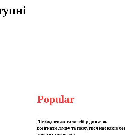
тупні
Popular
Лімфодренаж та застій рідини: як
розігнати лімфу та позбутися набряків без
дорогих процедур