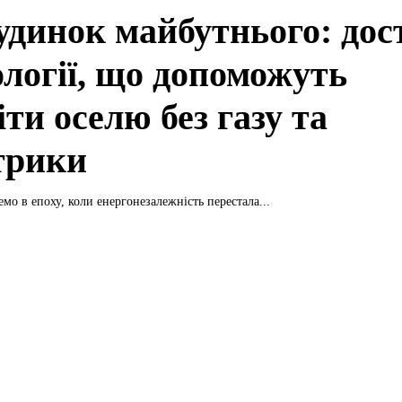
удинок майбутнього: дос
ології, що допоможуть
іти оселю без газу та
трики
мо в епоху, коли енергонезалежність перестала...