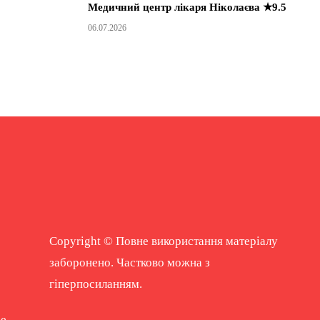
Медичний центр лікаря Ніколаєва ★9.5
06.07.2026
Copyright © Повне використання матеріалу
заборонено. Частково можна з
гіперпосиланням.
ne