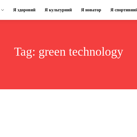
Я здоровий
Я культурний
Я новатор
Я спортивни
Tag:
green technology