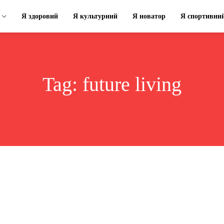
Я здоровий
Я культурний
Я новатор
Я спортивни
Tag:
future living