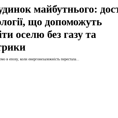
удинок майбутнього: дос
ології, що допоможуть
іти оселю без газу та
трики
мо в епоху, коли енергонезалежність перестала...