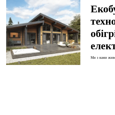
Екоб
техн
обігр
елек
Ми з вами живе