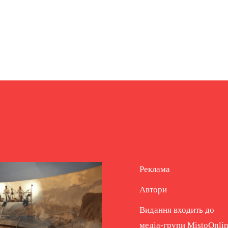
Реклама
Автори
Видання входить до
медіа-групи
MistoOnli