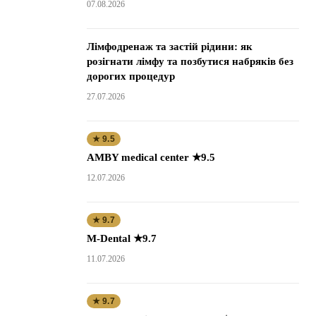
07.08.2026
Лімфодренаж та застій рідини: як
розігнати лімфу та позбутися набряків без
дорогих процедур
27.07.2026
★ 9.5
AMBY medical center ★9.5
12.07.2026
★ 9.7
M-Dental ★9.7
11.07.2026
★ 9.7