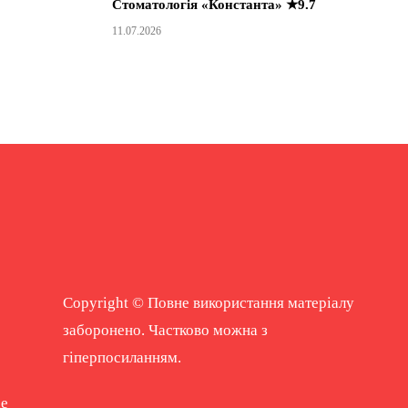
Стоматологія «Константа» ★9.7
11.07.2026
Copyright © Повне використання матеріалу
заборонено. Частково можна з
гіперпосиланням.
ne