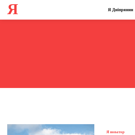
Я
Я Дніпрянин
Я новатор