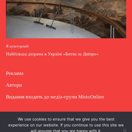
Я культурний
Найбільша діорама в Україні «Битва за Дніпро»
Реклама
Автори
Видання входить до медіа-групи
MistoOnline
Copyright © Повне використання матеріалу
We use cookies to ensure that we give you the best
experience on our website. If you continue to use this site we
заборонено. Частково можна з гіперпосиланням.
will assume that you are happy with it.