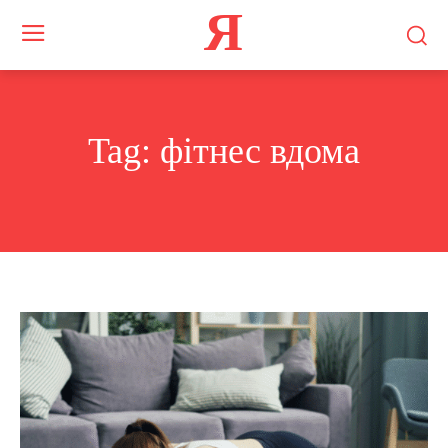
Я
Tag:
фітнес вдома