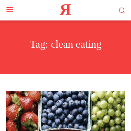
Я
Tag:
clean eating