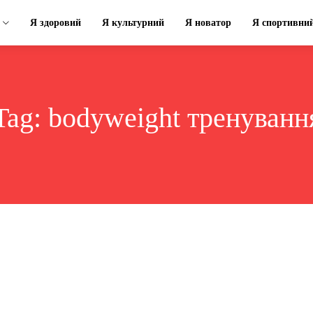
Я здоровий
Я культурний
Я новатор
Я спортивни
Tag:
bodyweight тренуванн