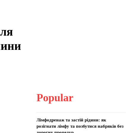
для
пини
Popular
Лімфодренаж та застій рідини: як
розігнати лімфу та позбутися набряків без
дорогих процедур