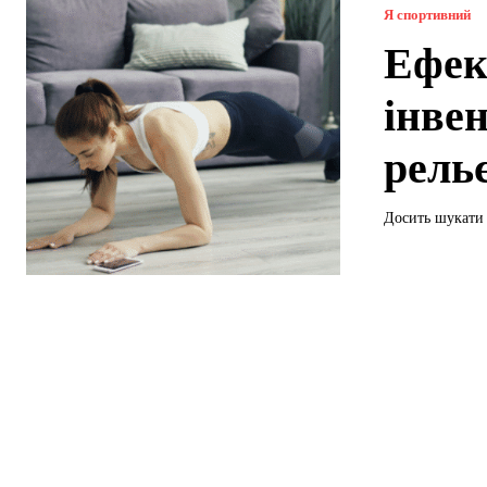
Я спортивний
Ефек
інве
рель
Досить шукати 