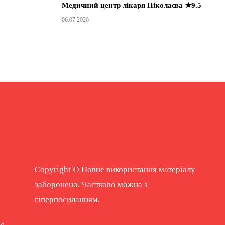
Медичний центр лікаря Ніколаєва ★9.5
06.07.2026
Copyright © Повне використання матеріалу
заборонено. Частково можна з
гіперпосиланням.
ne