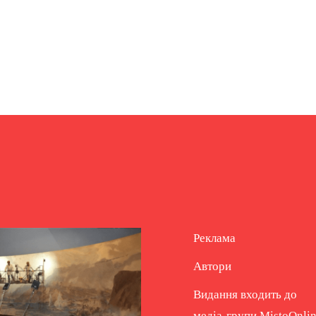
Реклама
Автори
Видання входить до
медіа-групи
MistoOnli