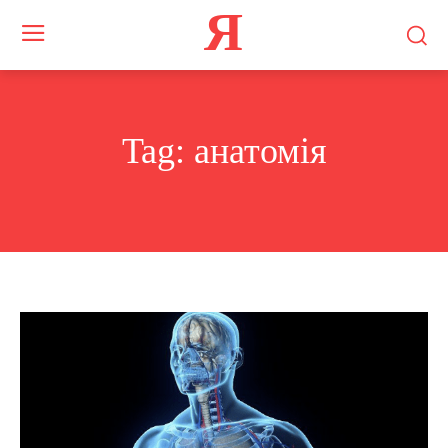
Я
Tag:
анатомія