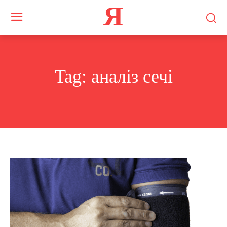
Я
Tag:
аналіз сечі