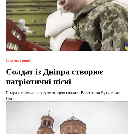
Я культурний
Солдат із Дніпра створює
патріотичні пісні
Гітара є військовою супутницею солдата Валентина Буткевича.
Він є...