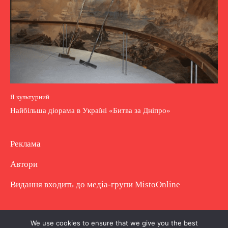
Я культурний
Найбільша діорама в Україні «Битва за Дніпро»
Реклама
Автори
Видання входить до медіа-групи
MistoOnline
Copyright © Повне використання матеріалу
We use cookies to ensure that we give you the best