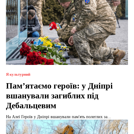
Я культурний
Пам’ятаємо героїв: у Дніпрі
вшанували загиблих під
Дебальцевим
На Алеї Героїв у Дніпрі вшанували пам'ять полеглих за...