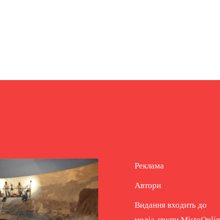
Реклама
Автори
Видання входить до
медіа-групи
MistoOnli