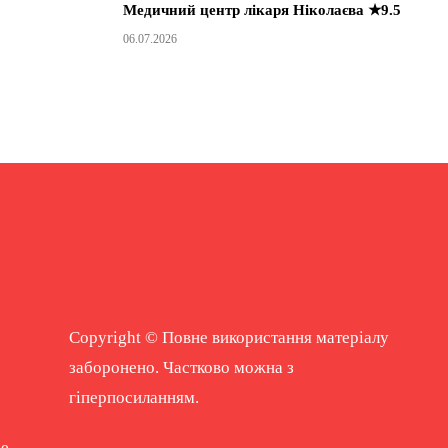
Медичний центр лікаря Ніколаєва ★9.5
06.07.2026
Copyright © Повне використання матеріалу
заборонено. Частково можна з
гіперпосиланням.
ne