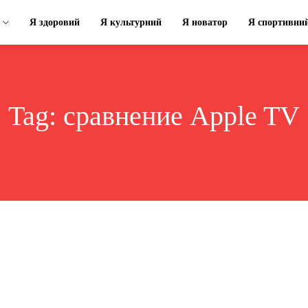
Я здоровий
Я культурний
Я новатор
Я спортивни
Tag:
сравнение Apple TV