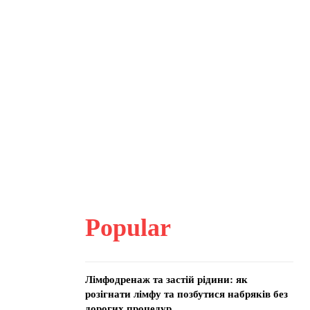
Popular
Лімфодренаж та застій рідини: як
розігнати лімфу та позбутися набряків без
дорогих процедур