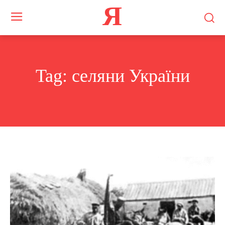
Я
Tag:
селяни України