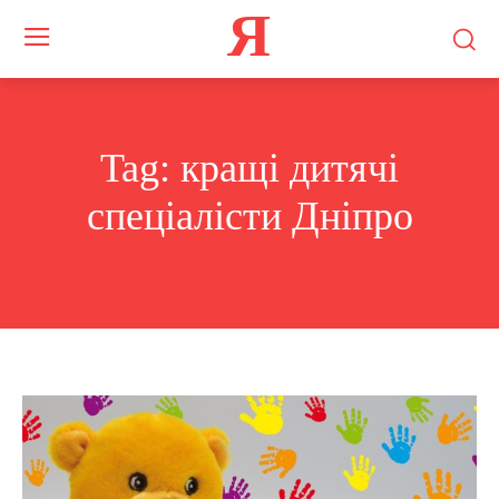
Я
Tag:
кращі дитячі
спеціалісти Дніпро