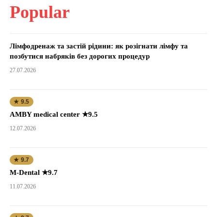
Popular
Лімфодренаж та застій рідини: як розігнати лімфу та
позбутися набряків без дорогих процедур
27.07.2026
★ 9.5
AMBY medical center ★9.5
12.07.2026
★ 9.7
M-Dental ★9.7
11.07.2026