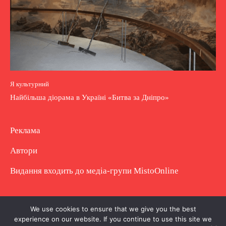
Я культурний
Найбільша діорама в Україні «Битва за Дніпро»
Реклама
Автори
Видання входить до медіа-групи
MistoOnline
Copyright © Повне використання матеріалу
We use cookies to ensure that we give you the best
experience on our website. If you continue to use this site we
заборонено. Частково можна з гіперпосиланням.