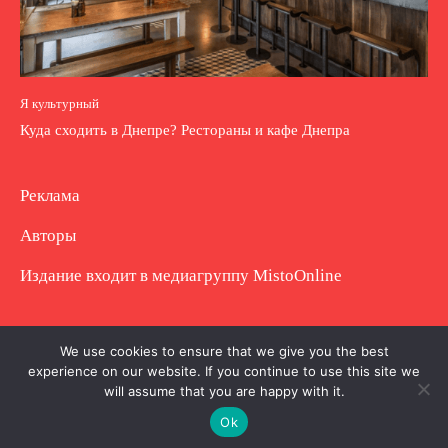
Я культурный
Куда сходить в Днепре? Рестораны и кафе Днепра
Реклама
Авторы
Издание входит в медиагруппу
MistoOnline
Copyright © Полное использование материала
We use cookies to ensure that we give you the best
experience on our website. If you continue to use this site we
запрещено. Частично разрешено с гиперссылкой.
will assume that you are happy with it.
Ok
.
.
.