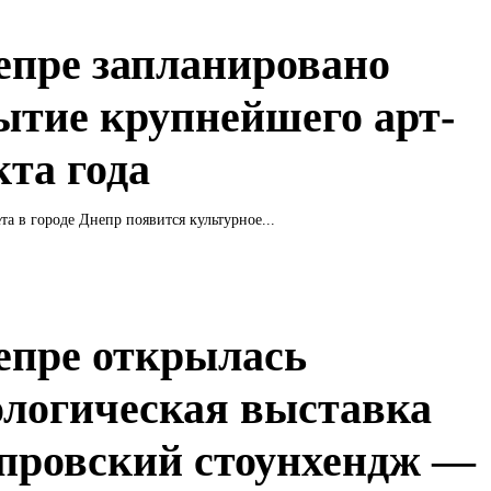
епре запланировано
ытие крупнейшего арт-
кта года
та в городе Днепр появится культурное...
епре открылась
ологическая выставка
провский стоунхендж —