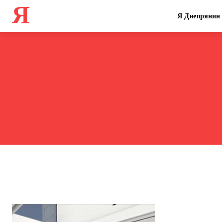
Я
Я Днепрянин