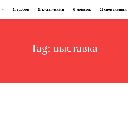
Я здоров
Я культурный
Я новатор
Я спортивный
Tag:
выставка