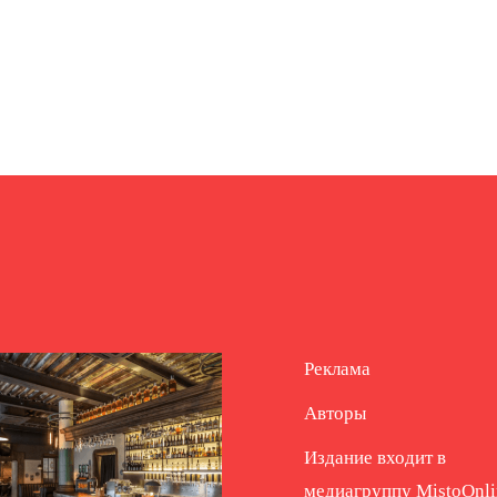
Реклама
Авторы
Издание входит в
медиагруппу
MistoOnli