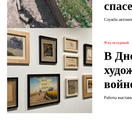
спас
Служба автомоб
Я культурный
В Дн
худо
войн
Работы выставк