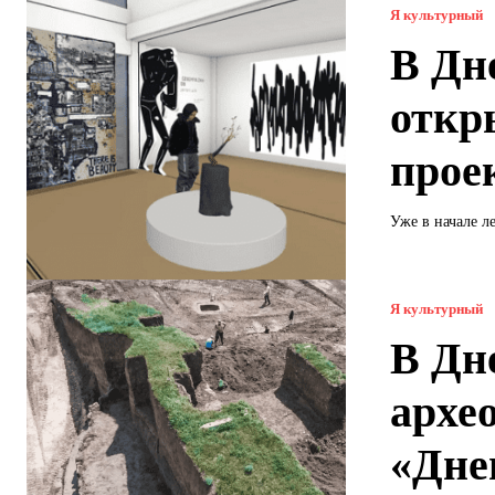
Я культурный
В Дн
откр
прое
Уже в начале ле
Я культурный
В Дн
архе
«Дне