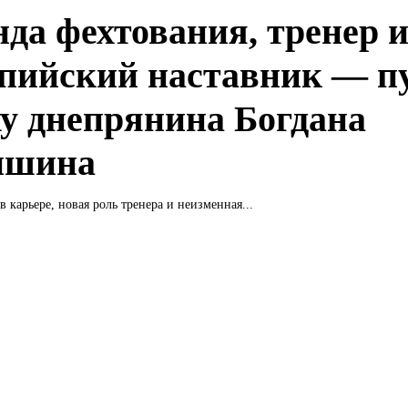
нда фехтования, тренер 
пийский наставник — пу
ху днепрянина Богдана
ишина
в карьере, новая роль тренера и неизменная...