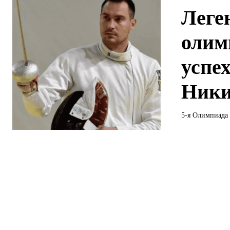
Леге
олим
успе
Ник
5-я Олимпиада 