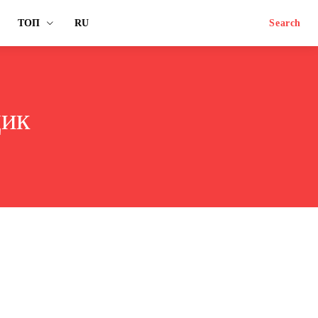
ТОП
RU
Search
щик