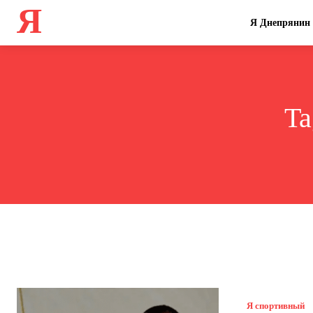
Я
Я Днепрянин
Ta
Я спортивный