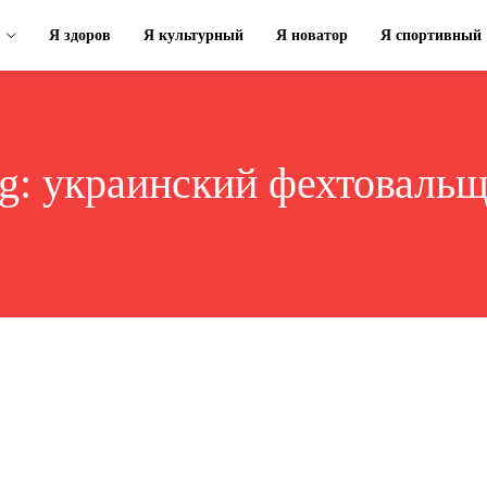
Я здоров
Я культурный
Я новатор
Я спортивный
g:
украинский фехтоваль