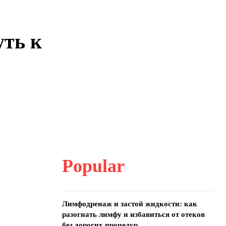
и
ть к
Popular
Лимфодренаж и застой жидкости: как
разогнать лимфу и избавиться от отеков
без дорогих процедур