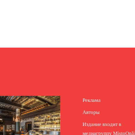
Реклама
Авторы
Издание входит в
медиагруппу
MistoOnli