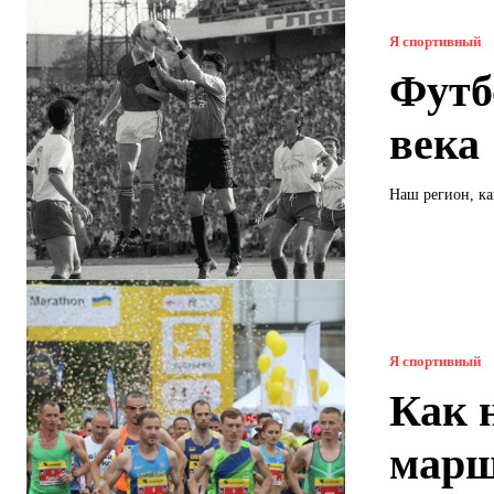
Я спортивный
Футб
века
Наш регион, ка
Я спортивный
Как 
марш