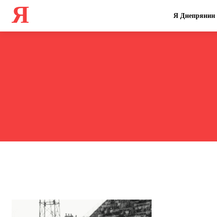
Я
Я Днепрянин