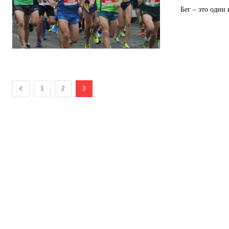
Бег – это один
1
2
3