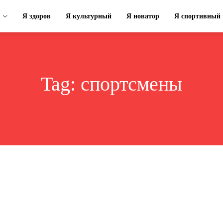
Я здоров
Я культурный
Я новатор
Я спортивный
Tag:
спортсмены